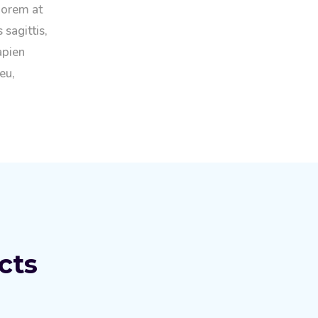
lorem at
 sagittis,
apien
eu,
cts