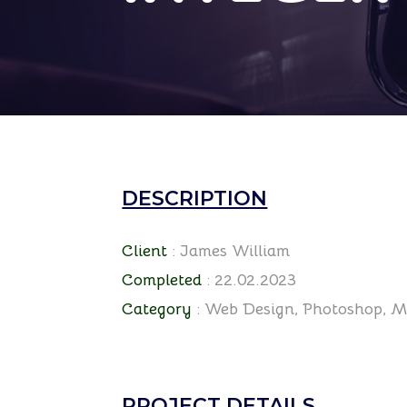
DESCRIPTION
Client
: James William
Completed
: 22.02.2023
Category
: Web Design, Photoshop, M
PROJECT DETAILS