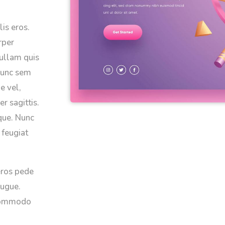
is eros.
rper
Nullam quis
Nunc sem
e vel,
er sagittis.
que. Nunc
 feugiat
eros pede
augue.
 commodo