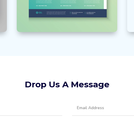
Morbi interdum
Marketing
Drop Us A Message