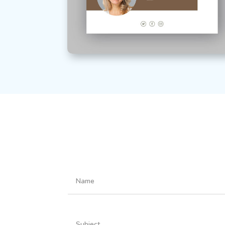
Nunc dignissim
Agency